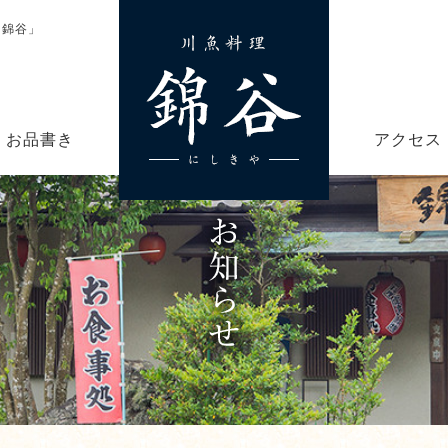
「錦谷」
お品書き
アクセス