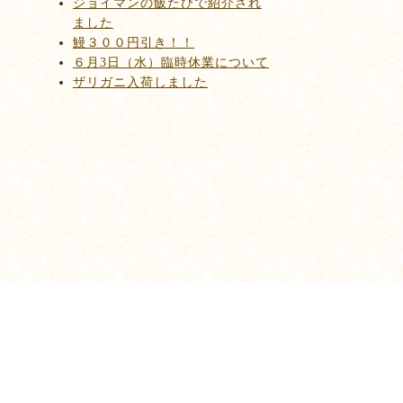
ジョイマンの飯たびで紹介され
ました
鰻３００円引き！！
６月3日（水）臨時休業について
ザリガニ入荷しました