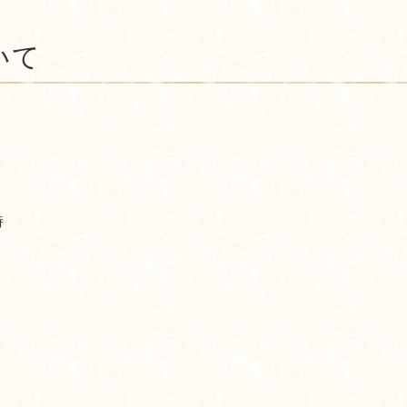
いて
時
。